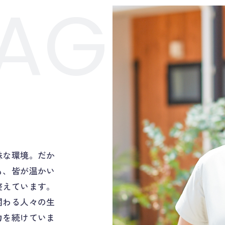
AGE
。
殊な環境。だか
も、皆が温かい
整えています。
関わる人々の生
力を続けていま