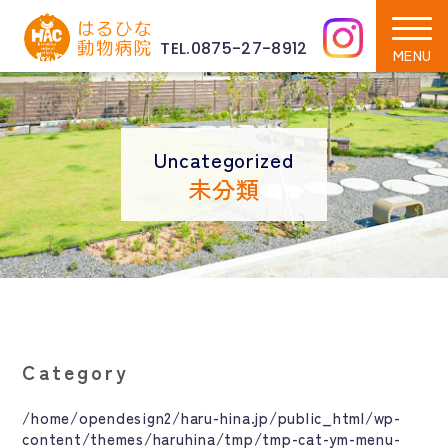
TEL.0875-27-8912
Uncategorized
未分類
Category
/home/opendesign2/haru-hina.jp/public_html/wp-
content/themes/haruhina/tmp/tmp-cat-ym-menu-